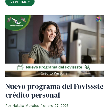
Aumentan
Leer más »
crédito
de
Mejoravit
para
Remodelación
de
Vivienda
Nuevo programa del Fovissste
crédito personal
Por
Natalia Morales
/
enero 27, 2023