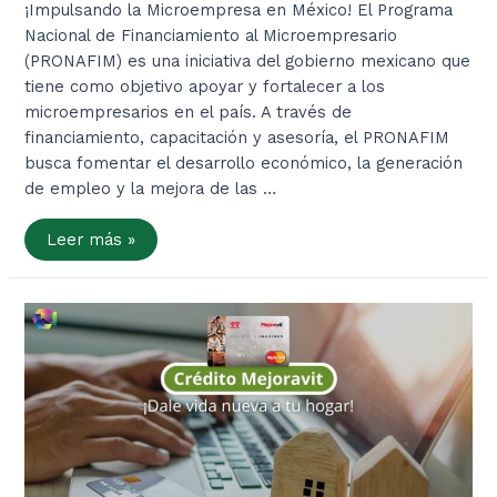
¡Impulsando la Microempresa en México! El Programa
Nacional de Financiamiento al Microempresario
(PRONAFIM) es una iniciativa del gobierno mexicano que
tiene como objetivo apoyar y fortalecer a los
microempresarios en el país. A través de
financiamiento, capacitación y asesoría, el PRONAFIM
busca fomentar el desarrollo económico, la generación
de empleo y la mejora de las …
Programa
Leer más »
Nacional
de
Financiamiento
al
Microempresario
(PRONAFIM)