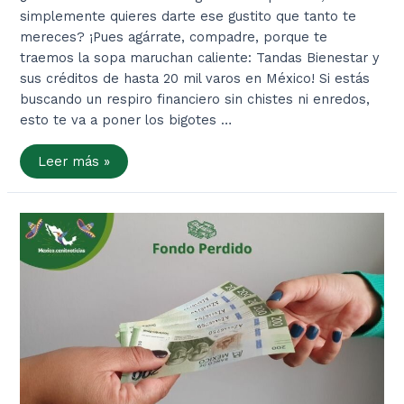
simplemente quieres darte ese gustito que tanto te
mereces? ¡Pues agárrate, compadre, porque te
traemos la sopa maruchan caliente: Tandas Bienestar y
sus créditos de hasta 20 mil varos en México! Si estás
buscando un respiro financiero sin chistes ni enredos,
esto te va a poner los bigotes …
Tandas
Leer más »
Bienestar:
¡El
Empujón
que
Tu
Bolsillo
Necesita!