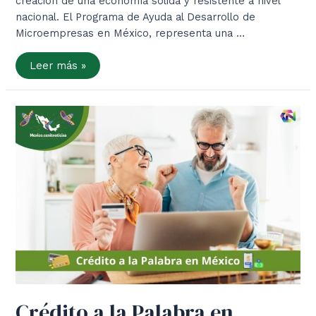
creación de una economía sólida y resistente a nivel
nacional. El Programa de Ayuda al Desarrollo de
Microempresas en México, representa una …
Apoyo
Leer más »
de
50
Mil
Pesos
para
Microempresas
en
México
Crédito a la Palabra en