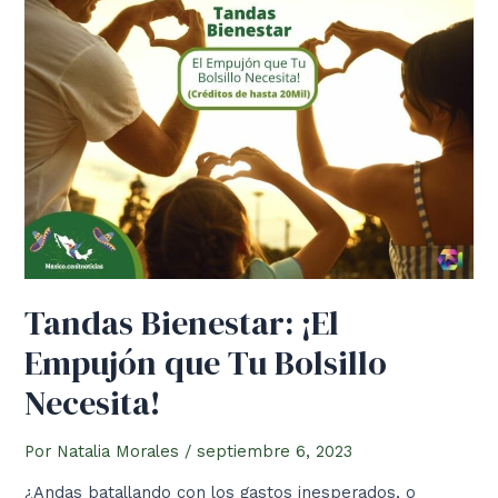
México:
Impulsando
el
Emprendimiento
y
la
Economía
Tandas Bienestar: ¡El
Empujón que Tu Bolsillo
Necesita!
Por
Natalia Morales
/
septiembre 6, 2023
¿Andas batallando con los gastos inesperados, o